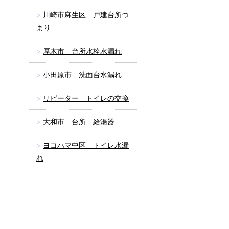
川崎市麻生区 戸建台所つ
まり
厚木市 台所水栓水漏れ
小田原市 洗面台水漏れ
リピーター トイレの交換
大和市 台所 給湯器
ヨコハマ中区 トイレ水漏
れ