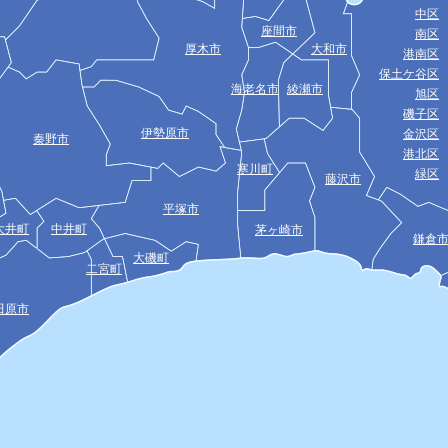
中区
座間市
南区
厚木市
大和市
港南区
保土ケ谷区
海老名市
綾瀬市
旭区
磯子区
伊勢原市
金沢区
秦野市
港北区
寒川町
緑区
藤沢市
平塚市
大井町
中井町
茅ヶ崎市
鎌倉
大磯町
二宮町
田原市