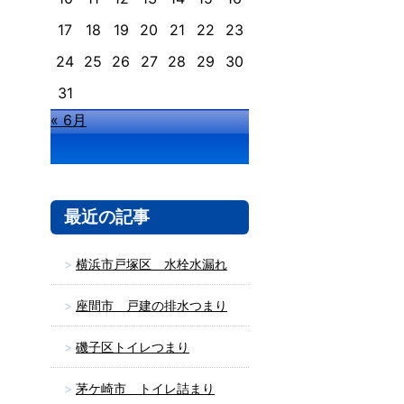
17
18
19
20
21
22
23
24
25
26
27
28
29
30
31
« 6月
最近の記事
横浜市戸塚区 水栓水漏れ
座間市 戸建の排水つまり
磯子区トイレつまり
茅ケ崎市 トイレ詰まり