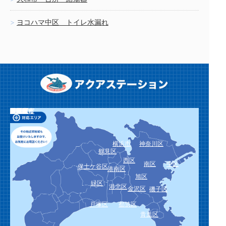
ヨコハマ中区 トイレ水漏れ
栄区
泉区
瀬谷区
川崎市
川崎区
幸区
中原区
高津区
宮前区
多摩区
麻生区
横須賀市
鎌倉市
逗子市
三浦市
葉山町
相模原市
緑区
中央区
南区
厚木市
大和市
海老名市
座間市
綾瀬市
愛川町
平塚市
藤沢市
茅ヶ崎市
秦野市
伊勢原市
寒川町
大磯町
二宮町
小田原市
南足柄市
中井町
大井町
松田町
山北町
開成町
箱根町
真鶴町
湯河原町
横浜市
神奈川区
鶴見区
西区
南区
中区
保土ケ谷区
港南区
旭区
緑区
港北区
金沢区
磯子区
戸塚区
都筑区
青葉区