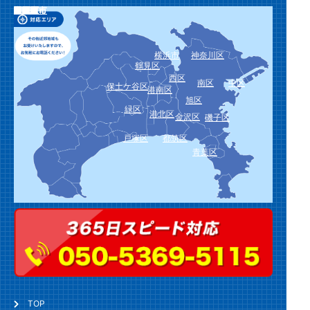
栄区
泉区
瀬谷区
川崎市
川崎区
幸区
中原区
高津区
宮前区
多摩区
麻生区
横須賀市
鎌倉市
逗子市
三浦市
葉山町
相模原市
緑区
中央区
南区
厚木市
大和市
海老名市
座間市
綾瀬市
愛川町
平塚市
藤沢市
茅ヶ崎市
秦野市
伊勢原市
寒川町
大磯町
二宮町
小田原市
南足柄市
中井町
大井町
松田町
山北町
開成町
箱根町
真鶴町
湯河原町
横浜市
神奈川区
鶴見区
西区
南区
中区
保土ケ谷区
港南区
旭区
緑区
港北区
金沢区
磯子区
戸塚区
都筑区
青葉区
TOP