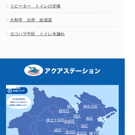
リピーター トイレの交換
大和市 台所 給湯器
ヨコハマ中区 トイレ水漏れ
栄区
泉区
瀬谷区
川崎市
川崎区
幸区
中原区
高津区
宮前区
多摩区
麻生区
横須賀市
鎌倉市
逗子市
三浦市
葉山町
相模原市
緑区
中央区
南区
厚木市
大和市
海老名市
座間市
綾瀬市
愛川町
平塚市
藤沢市
茅ヶ崎市
秦野市
伊勢原市
寒川町
大磯町
二宮町
小田原市
南足柄市
中井町
大井町
松田町
山北町
開成町
箱根町
真鶴町
湯河原町
横浜市
神奈川区
鶴見区
西区
南区
中区
保土ケ谷区
港南区
旭区
緑区
港北区
金沢区
磯子区