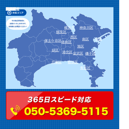
栄区
泉区
瀬谷区
川崎市
川崎区
幸区
中原区
高津区
宮前区
多摩区
麻生区
横須賀市
鎌倉市
逗子市
三浦市
葉山町
相模原市
緑区
中央区
南区
厚木市
大和市
海老名市
座間市
綾瀬市
愛川町
平塚市
藤沢市
茅ヶ崎市
秦野市
伊勢原市
寒川町
大磯町
二宮町
小田原市
南足柄市
中井町
大井町
松田町
山北町
開成町
箱根町
真鶴町
湯河原町
横浜市
神奈川区
鶴見区
西区
南区
中区
保土ケ谷区
港南区
旭区
緑区
港北区
金沢区
磯子区
戸塚区
都筑区
青葉区