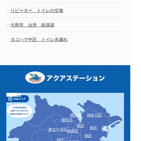
リピーター トイレの交換
大和市 台所 給湯器
ヨコハマ中区 トイレ水漏れ
栄区
泉区
瀬谷区
川崎市
川崎区
幸区
中原区
高津区
宮前区
多摩区
麻生区
横須賀市
鎌倉市
逗子市
三浦市
葉山町
相模原市
緑区
中央区
南区
厚木市
大和市
海老名市
座間市
綾瀬市
愛川町
平塚市
藤沢市
茅ヶ崎市
秦野市
伊勢原市
寒川町
大磯町
二宮町
小田原市
南足柄市
中井町
大井町
松田町
山北町
開成町
箱根町
真鶴町
湯河原町
横浜市
神奈川区
鶴見区
西区
南区
中区
保土ケ谷区
港南区
旭区
緑区