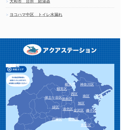
大和市 台所 給湯器
ヨコハマ中区 トイレ水漏れ
栄区
泉区
瀬谷区
川崎市
川崎区
幸区
中原区
高津区
宮前区
多摩区
麻生区
横須賀市
鎌倉市
逗子市
三浦市
葉山町
相模原市
緑区
中央区
南区
厚木市
大和市
海老名市
座間市
綾瀬市
愛川町
平塚市
藤沢市
茅ヶ崎市
秦野市
伊勢原市
寒川町
大磯町
二宮町
小田原市
南足柄市
中井町
大井町
松田町
山北町
開成町
箱根町
真鶴町
湯河原町
横浜市
神奈川区
鶴見区
西区
南区
中区
保土ケ谷区
港南区
旭区
緑区
港北区
金沢区
磯子区
戸塚区
都筑区
青葉区