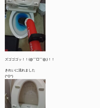
ズゴゴゴッ！！(@￣□￣@;)！！
きれいに流れました
(^O^)