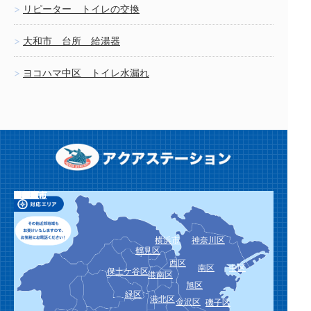
リピーター トイレの交換
大和市 台所 給湯器
ヨコハマ中区 トイレ水漏れ
栄区
泉区
瀬谷区
川崎市
川崎区
幸区
中原区
高津区
宮前区
多摩区
麻生区
横須賀市
鎌倉市
逗子市
三浦市
葉山町
相模原市
緑区
中央区
南区
厚木市
大和市
海老名市
座間市
綾瀬市
愛川町
平塚市
藤沢市
茅ヶ崎市
秦野市
伊勢原市
寒川町
大磯町
二宮町
小田原市
南足柄市
中井町
大井町
松田町
山北町
開成町
箱根町
真鶴町
湯河原町
横浜市
神奈川区
鶴見区
西区
南区
中区
保土ケ谷区
港南区
旭区
緑区
港北区
金沢区
磯子区