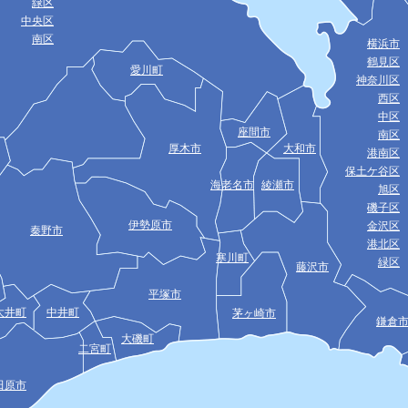
緑区
中央区
南区
横浜市
鶴見区
愛川町
神奈川区
西区
中区
座間市
南区
厚木市
大和市
港南区
保土ケ谷区
海老名市
綾瀬市
旭区
磯子区
伊勢原市
金沢区
秦野市
港北区
寒川町
緑区
藤沢市
平塚市
大井町
中井町
茅ヶ崎市
鎌倉
大磯町
二宮町
田原市