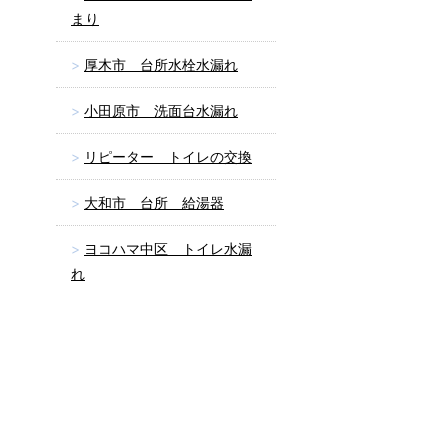
まり
厚木市 台所水栓水漏れ
小田原市 洗面台水漏れ
リピーター トイレの交換
大和市 台所 給湯器
ヨコハマ中区 トイレ水漏
れ