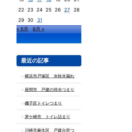
22
23
24
25
26
27
28
29
30
31
« 6月
8月 »
最近の記事
横浜市戸塚区 水栓水漏れ
座間市 戸建の排水つまり
磯子区トイレつまり
茅ケ崎市 トイレ詰まり
川崎市麻生区 戸建台所つ