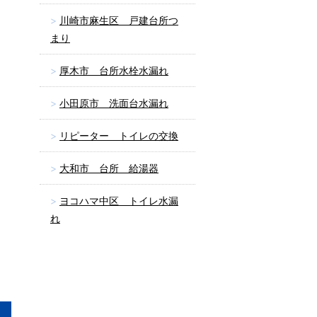
川崎市麻生区 戸建台所つ
まり
厚木市 台所水栓水漏れ
小田原市 洗面台水漏れ
リピーター トイレの交換
大和市 台所 給湯器
ヨコハマ中区 トイレ水漏
れ