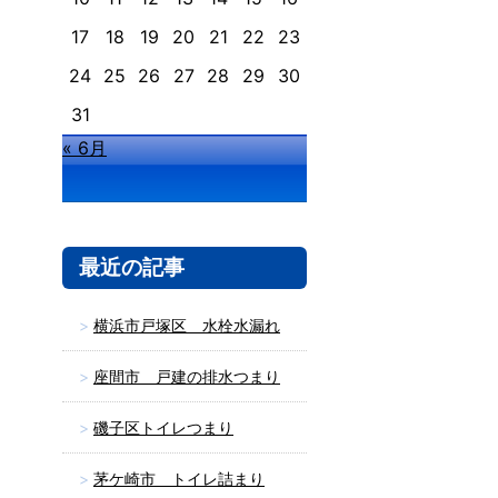
17
18
19
20
21
22
23
24
25
26
27
28
29
30
31
« 6月
最近の記事
横浜市戸塚区 水栓水漏れ
座間市 戸建の排水つまり
磯子区トイレつまり
茅ケ崎市 トイレ詰まり